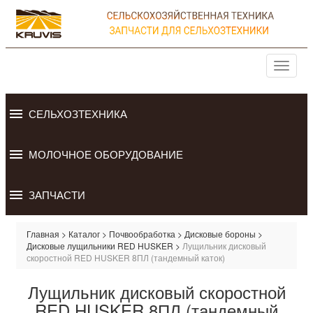
Перейти к основному содержанию
Toggle
navigat
СЕЛЬХОЗТЕХНИКА
МОЛОЧНОЕ ОБОРУДОВАНИЕ
ЗАПЧАСТИ
Главная
>
Каталог
>
Почвообработка
>
Дисковые бороны
>
Дисковые лущильники RED HUSKER
>
Лущильник дисковый
скоростной RED HUSKER 8ПЛ (тандемный каток)
Лущильник дисковый скоростной
RED HUSKER 8ПЛ (тандемный